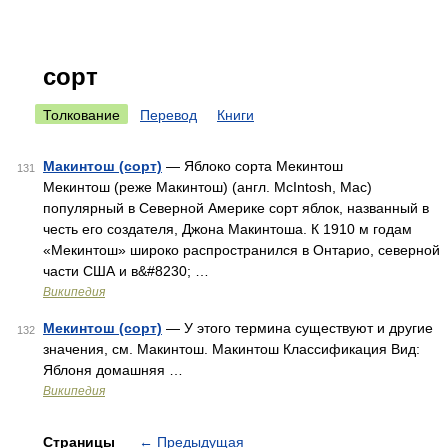
сорт
Толкование
Перевод
Книги
Макинтош (сорт)
— Яблоко сорта Мекинтош
131
Мекинтош (реже Макинтош) (англ. McIntosh, Mac)
популярный в Северной Америке сорт яблок, названный в
честь его создателя, Джона Макинтоша. К 1910 м годам
«Мекинтош» широко распространился в Онтарио, северной
части США и в&#8230; …
Википедия
Мекинтош (сорт)
— У этого термина существуют и другие
132
значения, см. Макинтош. Макинтош Классификация Вид:
Яблоня домашняя …
Википедия
Страницы
←
Предыдущая